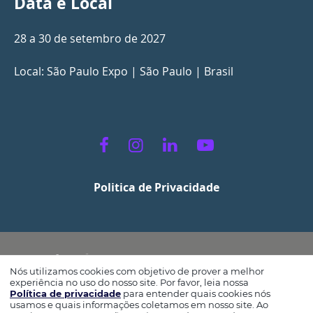
Data e Local
28 a 30 de setembro de 2027
Local: São Paulo Expo | São Paulo | Brasil
Politica de Privacidade
©2025 NÜRNBERG MESSE. TODOS OS DIREITOS RESERVADOS.
Nós utilizamos cookies com objetivo de prover a melhor
experiência no uso do nosso site. Por favor, leia nossa
Política de privacidade
para entender quais cookies nós
usamos e quais informações coletamos em nosso site. Ao