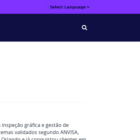
D
a inspeção gráfica e gestão de
stemas validados segundo ANVISA,
m Orlando e já conquistou clientes em