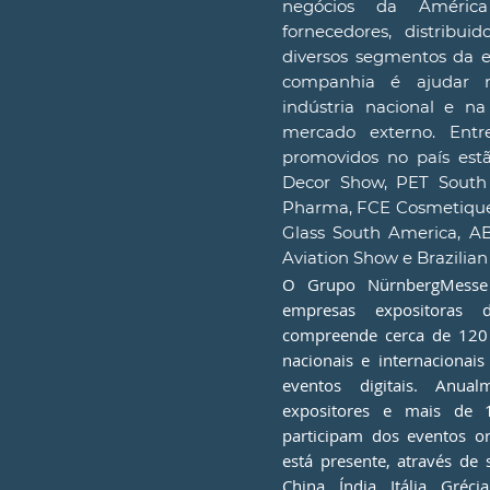
negócios da América
fornecedores, distribui
diversos segmentos da e
companhia é ajudar n
indústria nacional e na
mercado externo. Entre
promovidos no país estã
Decor Show, PET South
Pharma, FCE Cosmetique, 
Glass South America, A
Aviation Show e Brazilia
O Grupo NürnbergMesse
empresas expositoras 
compreende cerca de 120 
nacionais e internacionais
eventos digitais. Anua
expositores e mais de 1
participam dos eventos o
está presente, através de s
China, Índia, Itália, Gréc