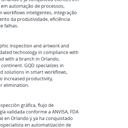
ta em automação de processos,
 workflows inteligentes, integração
nto da produtividade, eficiência
e falhas.
raphic inspection and artwork and
dated technology in compliance with
nd with a branch in Orlando,
 continent. GQD specializes in
 solutions in smart workflows,
o increased productivity,
or elimination.
spección gráfica, flujo de
ogía validada conforme a ANVISA, FDA
sal en Orlando y ya ha conquistado
especialista en automatización de