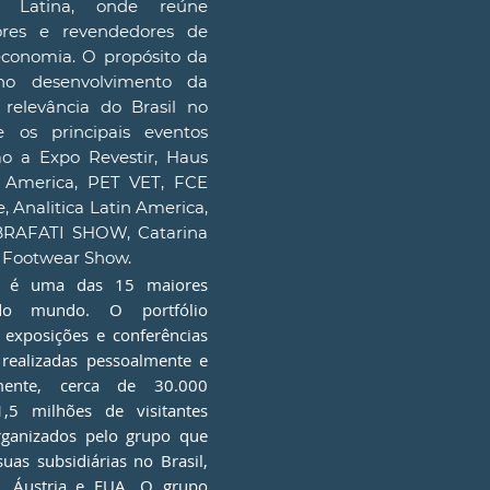
 Latina, onde reúne
dores e revendedores de
conomia. O propósito da
o desenvolvimento da
 relevância do Brasil no
 os principais eventos
o a Expo Revestir, Haus
 America, PET VET, FCE
Analitica Latin America,
BRAFATI SHOW, Catarina
n Footwear Show.
 é uma das 15 maiores
do mundo. O portfólio
exposições e conferências
 realizadas pessoalmente e
lmente, cerca de 30.000
,5 milhões de visitantes
rganizados pelo grupo que
uas subsidiárias no Brasil,
ia, Áustria e EUA. O grupo