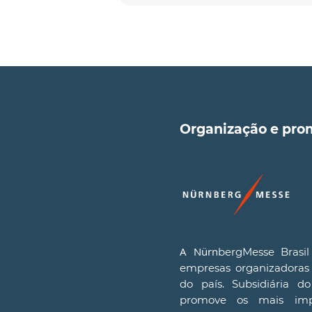
Organização e pr
A Nürn
bergMesse Brasi
empresas organizadoras 
do país. Subsidiária d
promove os mais impo